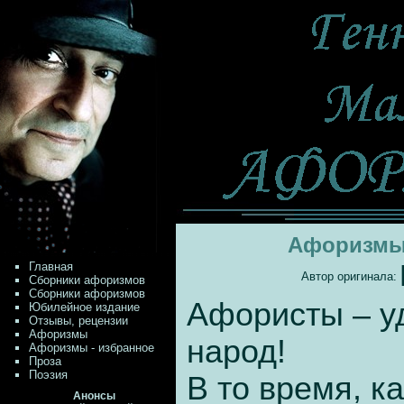
Афоризмы 
Главная
Автор оригинала:
Сборники афоризмов
Сборники афоризмов
Афористы – у
Юбилейное издание
Отзывы, рецензии
Афоризмы
народ!
Афоризмы - избранное
Проза
Поэзия
В то время, к
Анонсы