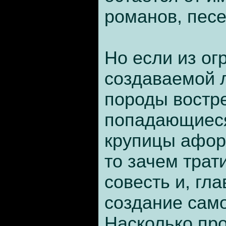
романов, песе
Но если из ог
создаваемой 
породы востре
попадающиеся
крупицы афор
то зачем трати
совесть и, гла
создание сам
Насколько про