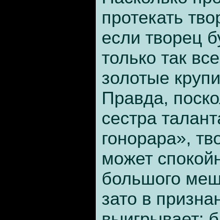
протекать тво
если творец б
только так в
золотые круп
Правда, поско
сестра талант
гонорара», т
может спокойн
большого мешк
зато в призна
выигрывает: 