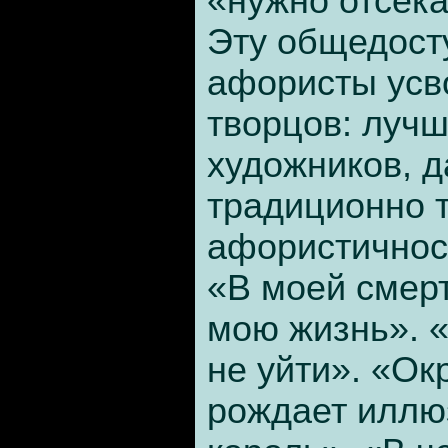
«нужно отсека
Эту общедост
афористы усв
творцов: лучш
художников, д
традиционно 
афористичнос
«В моей смер
мою жизнь». 
не уйти». «О
рождает иллюз