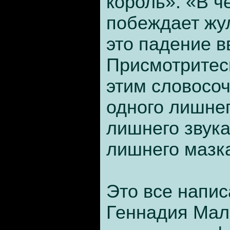
король». «В ч
побеждает жу
это падение в
Присмотритес
этим словосо
одного лишнег
лишнего звука
лишнего мазк
Это все напис
Геннадия Мал