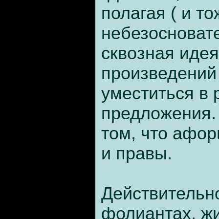
полагая ( и то
небезосновате
сквозная иде
произведений
уместиться в 
предложения.
том, что афор
и правы.
Действительно
фолиантах, ж