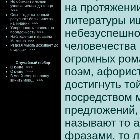
Не обижайте людей
на протяжении
узнаванием их до конца
>>>
Опыт - единственный
литературы ищ
результат большинства
начинаний
>>>
Умеренность - заявка на
небезуспешно
порядочность
>>>
Наблюдения и правила
Малкина
>>>
человечества 
Редкая мысль доживает до
старости
>>>
огромных ром
Случайный выбор
О книге
>>>
поэм, афорис
О книге
>>>
В моей смерти прошу
винить мою...
>>>
достигнуть то
посредством 
предложений,
называют то 
фразами, то 