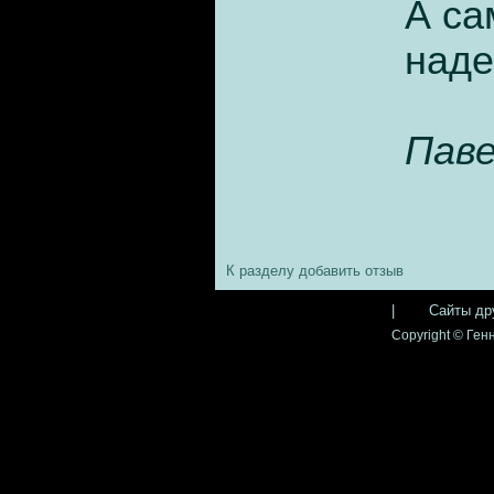
А са
наде
Паве
К разделу
добавить отзыв
|
Сайты др
Copyright © Генн