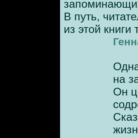
запоминающи
В путь, читат
из этой книги 
Ген
Одна
на з
Он ц
содр
Сказ
жизн