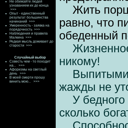
Не обижайте людей
Жить порц
узнаванием их до конца
>>>
Опыт - единственный
результат большинства
равно, что п
начинаний
>>>
Умеренность - заявка на
порядочность
>>>
обеденный п
Наблюдения и правила
Малкина
>>>
Редкая мысль доживает до
Жизненное
старости
>>>
никому!
Случайный выбор
Совесть чем - то походит
на...
>>>
Афоризмы на светлый
Выпитыми
день
>>>
В моей смерти прошу
винить мою...
>>>
жажды не ут
У бедного
сколько бога
Способнос