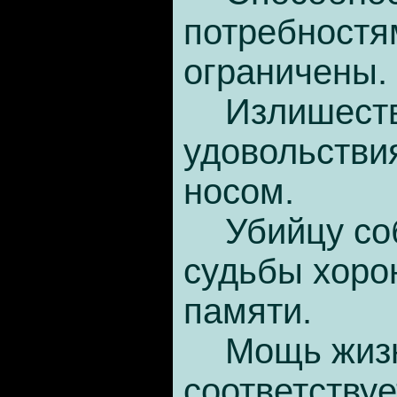
потребностя
ограничены.
Излишеств
удовольстви
носом.
Убийцу со
судьбы хоро
памяти.
Мощь жизн
соответству