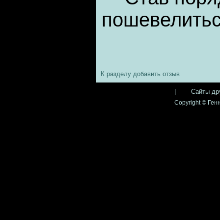
пошевелитьс
К разделу
добавить отзыв
|
Сайты др
Copyright © Генн