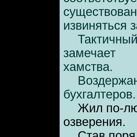
существован
извиняться з
Тактичн
замечает
хамства.
Воздержан
бухгалтеров.
Жил по-лю
озверения.
Став поря