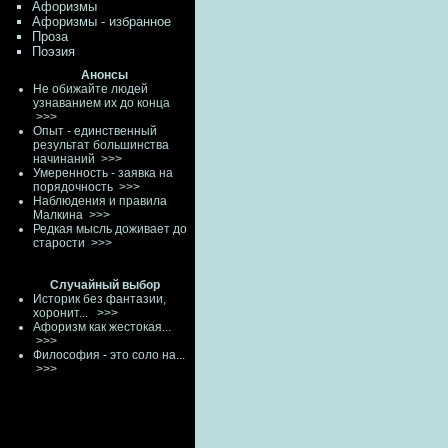
Афоризмы
Афоризмы - избранное
Проза
Поэзия
Анонсы
Не обижайте людей
узнаванием их до конца
>>>
Опыт - единственный
результат большинства
начинаний
>>>
Умеренность - заявка на
порядочность
>>>
Наблюдения и правила
Малкина
>>>
Редкая мысль доживает до
старости
>>>
Случайный выбор
Историк без фантазии,
хоронит...
>>>
Афоризм как жестокая...
>>>
Философия - это соло на...
>>>