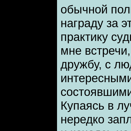
обычной пол
награду за э
практику су
мне встречи,
дружбу, с л
интересными
состоявшими
Купаясь в лу
нередко запл