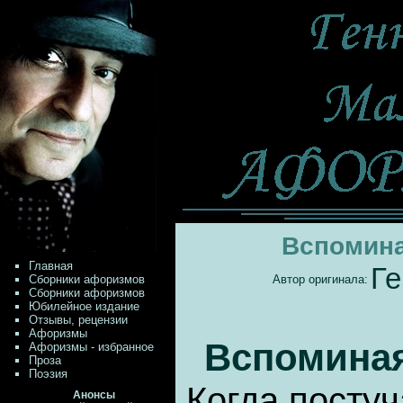
Вспомин
Главная
Ге
Сборники афоризмов
Автор оригинала:
Сборники афоризмов
Юбилейное издание
Отзывы, рецензии
Афоризмы
Вспомина
Афоризмы - избранное
Проза
Поэзия
Когда посту
Анонсы