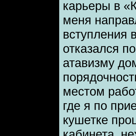
карьеры в «
меня направ
вступления в
отказался по
атавизму д
порядочност
местом рабо
где я по при
кушетке про
кабинета, не