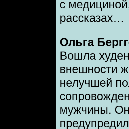
с медициной
рассказах…
Ольга Берг
Вошла худен
внешности ж
нелучшей по
сопровожден
мужчины. Он
предупредил