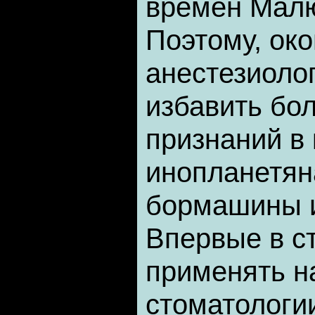
времен Малю
Поэтому, око
анестезиоло
избавить бо
признаний в 
инопланетян
бормашины 
Впервые в с
применять н
стоматологи