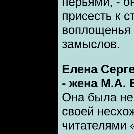
перьями, - 
присесть к с
воплощенья 
замыслов.
Елена Серг
- жена М.А.
Она была не
своей несхо
читателями 