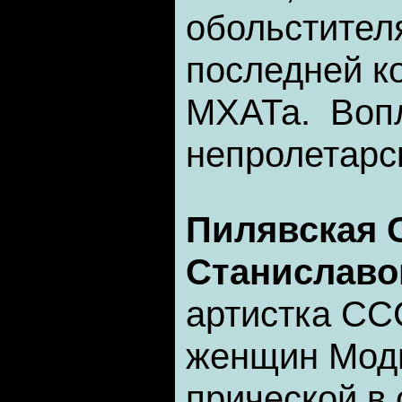
обольстителя
последней к
МХАТа. Воп
непролетарс
Пилявская 
Станиславо
артистка ССС
женщин Моди
прической в 