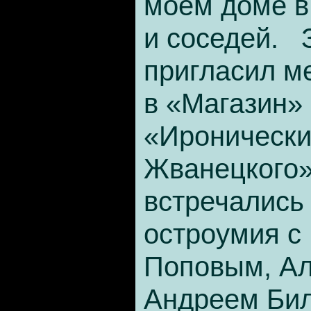
моем доме в
и соседей. 
пригласил м
в «Магазин» 
«Иронически
Жванецкого»
встречались
остроумия с
Поповым, Ал
Андреем Бил