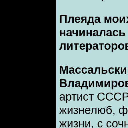
Плеяда мои
начиналась 
литераторо
Массальски
Владимиро
артист СССР,
жизнелюб, ф
жизни, с со