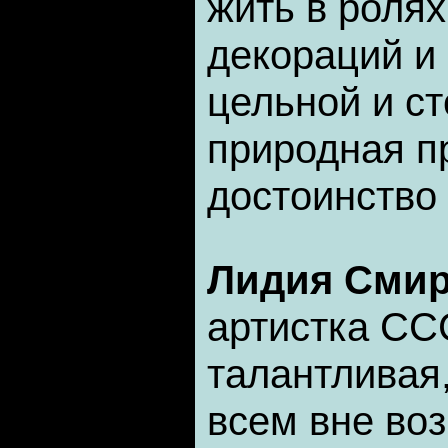
жить в ролях
декораций и
цельной и с
природная п
достоинство
Лидия Сми
артистка СС
талантливая
всем вне воз