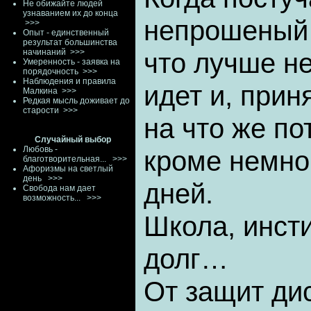
Не обижайте людей
узнаванием их до конца
непрошеный 
>>>
Опыт - единственный
результат большинства
начинаний
>>>
что лучше не
Умеренность - заявка на
порядочность
>>>
Наблюдения и правила
идет и, прин
Малкина
>>>
Редкая мысль доживает до
старости
>>>
на что же по
Случайный выбор
Любовь -
кроме немно
благотворительная...
>>>
Афоризмы на светлый
день
>>>
дней.
Свобода нам дает
возможность...
>>>
Школа, инст
долг…
От защит ди