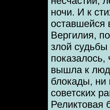
несчастий, 
ночи. И к ст
оставшейся в
Вергилия, п
злой судьбы
показалось, 
вышла к люд
блокады, ни
советских ра
Реликтовая