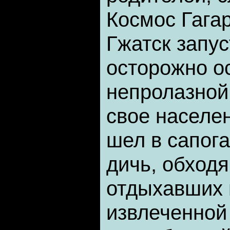
Космос Гагар
Гжатск запус
осторожно о
непролазной
свое населен
шел в сапог
дичь, обходя
отдыхавших 
извлеченной