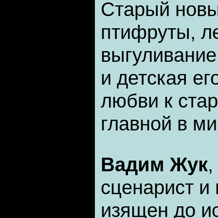
Старый новый
птифруты, ле
выгуливание 
и детская ег
любви к ста
главной в м
Вадим Жук
,
сценарист и 
изящен до и