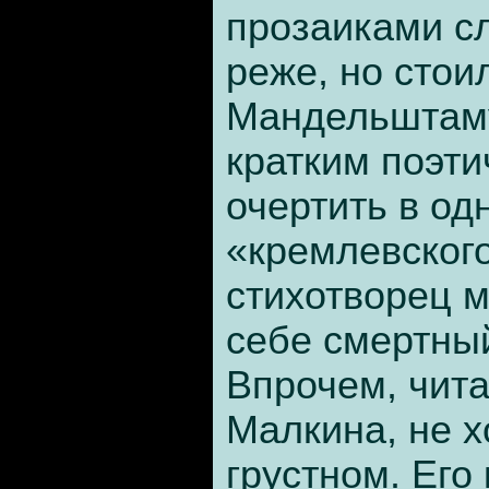
прозаиками с
реже, но стои
Мандельштам
кратким поэт
очертить в од
«кремлевского
стихотворец 
себе смертный
Впрочем, чит
Малкина, не х
грустном. Его