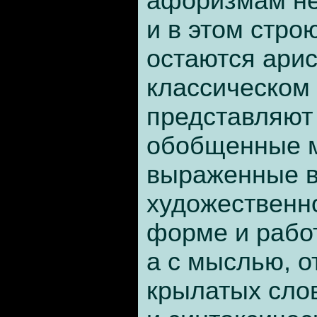
афоризмам не
и в этом стро
остаются арис
классическом
представляют
обобщенные 
выраженные в
художественн
форме и работ
а с мыслью, о
крылатых слов