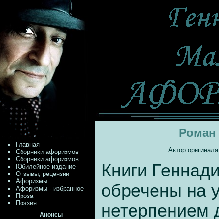
Роман 
Главная
Автор оригинала
Сборники афоризмов
Сборники афоризмов
Книги Геннад
Юбилейное издание
Отзывы, рецензии
Афоризмы
обречены на у
Афоризмы - избранное
Проза
Поэзия
нетерпением 
Анонсы