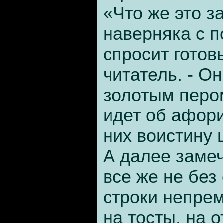
«Что же это за
наверняка с 
спросит готов
читатель. - О
золотым перо
идет об афор
них воистину 
А далее замеч
все же не без 
строки непре
на тосты, на о