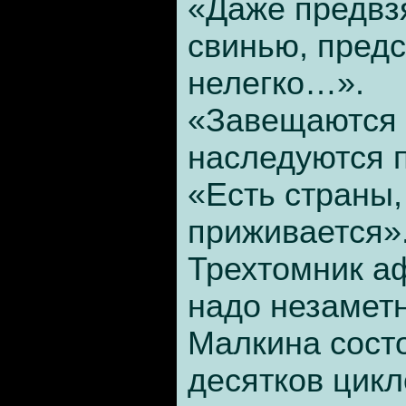
«Даже предвзя
свинью, пред
нелегко…».
«Завещаются 
наследуются 
«Есть страны,
приживается»
Трехтомник а
надо незамет
Малкина состо
десятков цик