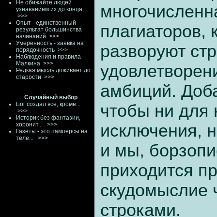
Не обижайте людей
многочисленн
узнаванием их до конца
>>>
Опыт - единственный
плагиаторов, 
результат большинства
начинаний
>>>
Умеренность - заявка на
разворуют стр
порядочность
>>>
Наблюдения и правила
Малкина
>>>
удовлетворен
Редкая мысль доживает до
старости
>>>
амбиций. Доб
Случайный выбор
Бог создал все, кроме...
чтобы ни для 
>>>
Историк без фантазии,
хоронит...
>>>
исключения, н
Газеты - это памперсы на
теле...
>>>
и мы, борзопи
приходится п
скудомыслие 
строками.