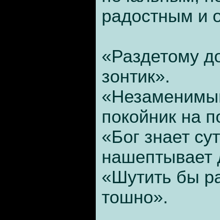
радостным и 
«Раздетому до
зонтик».
«Незаменимым
покойник на 
«Бог знает су
нашептывает 
«Шутить бы р
тошно».