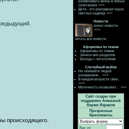
разменивать жизнь в любых
сочетаниях
>>>
Дети - это рекламная пауза
светлых надежд
>>>
Новости
предыдущий.
анонс новости
>>>
читать все новости
Афоризмы по темам
Афоризмы по темам
Записи вне разделов
Беседы с читателями
Случайный выбор
Не обижайте людей
узнаванием...
>>>
В каждом возрасте свои...
>>>
Мелочность позволяет...
>>>
Сайт создан при
поддержке Алмазной
биржи Израиля
Прозрачные
бриллианты
зны происходящего.
Вес от