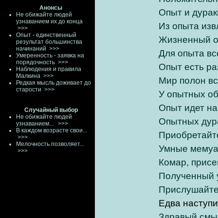
Анонсы
Опыт и дурак
Не обижайте людей
узнаванием их до конца
Из опыта изв
>>>
Опыт - единственный
Жизненный оп
результат большинства
начинаний
>>>
Для опыта вс
Умеренность - заявка на
порядочность
>>>
Опыт есть ра
Наблюдения и правила
Малкина
>>>
Мир полон вс
Редкая мысль доживает до
старости
>>>
У опытных об
Опыт идет на
Случайный выбор
Не обижайте людей
Опытных дур
узнаванием...
>>>
В каждом возрасте свои...
Приобретайте
>>>
Мелочность позволяет...
Умные мемуа
>>>
Комар, присе
Полученный 
Прислушайтес
Едва наступи
Здравый смыс