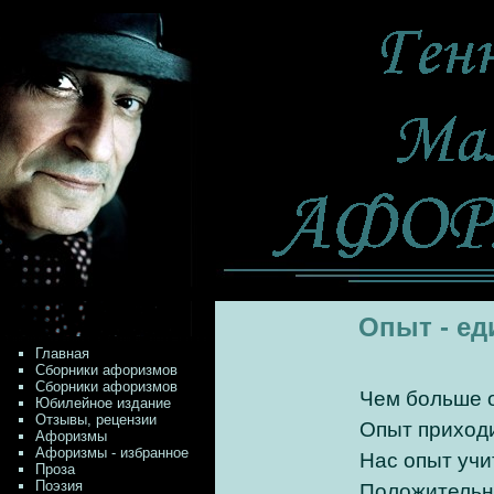
Опыт - ед
Главная
Сборники афоризмов
Сборники афоризмов
Чем больше о
Юбилейное издание
Отзывы, рецензии
Опыт приходи
Афоризмы
Афоризмы - избранное
Нас опыт учи
Проза
Поэзия
Положительн