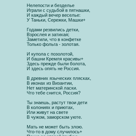
Нелепости и безделье
Играли с судьбой в пятнашки,
И каждый вечер веселье:
У Таньки, Сережки, Машки+
Годами резвились детки,
Взрослея и затихая;
Заметили, что в конфетке
Только фольга - золотая.
И купола с позолотой,
И башни Кремля красивы+
Здесь прежде были болота,
И здесь опять не Россия.
В древних языческих плясках,
В иконах из Византии,
Нет материнской ласки.
Что тебе снится, Россия?
Ты знаешь, растут твои дети
В колониях и приютах,
Или живут на свете
В чужом, заморском уюте.
Мать не может быть злою.
Что-то в дому случилось+