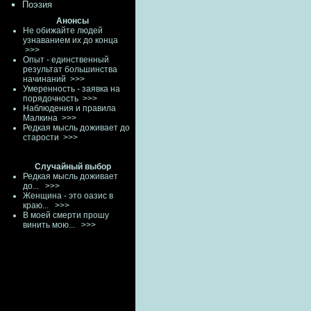
Поэзия
Анонсы
Не обижайте людей
узнаванием их до конца
>>>
Опыт - единственный
результат большинства
начинаний
>>>
Умеренность - заявка на
порядочность
>>>
Наблюдения и правила
Малкина
>>>
Редкая мысль доживает до
старости
>>>
Случайный выбор
Редкая мысль доживает
до...
>>>
Женщина - это оазис в
краю...
>>>
В моей смерти прошу
винить мою...
>>>