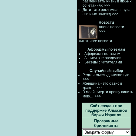
разменивать жизнь в любых
сочетаниях
>>>
Дети - это рекламная пауза
светлых надежд
>>>
Новости
анонс новости
>>>
читать все новости
Афоризмы по темам
Афоризмы по темам
Записи вне разделов
Беседы с читателями
Случайный выбор
Редкая мысль доживает до...
>>>
Женщина - это оазис в
краю...
>>>
В моей смерти прошу винить
мою...
>>>
Сайт создан при
поддержке Алмазной
биржи Израиля
Прозрачные
бриллианты