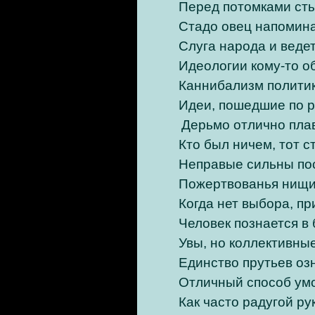
Перед потомками сты
Стадо овец напомина
Слуга народа и ведет
Идеологии кому-то об
Каннибализм политик
Идеи, пошедшие по р
Дерьмо отлично пла
Кто был ничем, тот с
Неправые сильны по
Пожертвованья нищи
Когда нет выбора, п
Человек познается в
Увы, но коллективны
Единство прутьев оз
Отличный способ умо
Как часто радугой ру