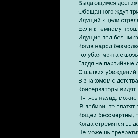
Выдающимся достижен
Обещанного ждут три
Идущий к цели стреля
Если к темному прош
Идущие под белым ф
Когда народ безмолв
Голубая мечта сквозь
Глядя на партийные д
С шатких убеждений 
В знакомом с детства
Консерваторы видят 
Пятясь назад, можно
В лабиринте платят 
Кощеи бессмертны, п
Когда стремятся выда
Не можешь превратит