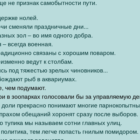
ще не признак самобытности пути.
держке нолей.
и сменяли праздничные дни...
зных зол – во имя одного добра.
 – всегда военная.
радиционно связаны с хорошим поваром.
изменно ведут к столбам.
сь под тяжестью зрелых чиновников...
бождают рыб в аквариумах.
е, чем подумают.
ери в зоопарках голосовали бы за управляемую д
 доли прекрасно понимают многие парнокопытны
прахом обещаний хоронят сразу после выборов.
го тупика мы называем сотни главных улиц.
политика, тем легче попасть гнилым помидором.