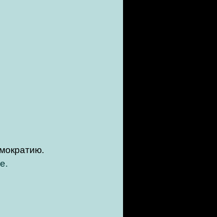
емократию.
е.