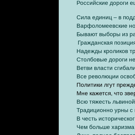
Российские дороги е
Сила единиц – в под
Варфоломеевские ноч
Бывают выборы из ра
Гражданская позиция
Надежды кроликов т
Столбовые дороги не
Ветви власти сгибали
Все революции осво
Политики лгут прежд
Мне кажется, что зв
Всю тяжесть львиной
Традиционно урны с 
В честь историческо
Чем больше харизма 