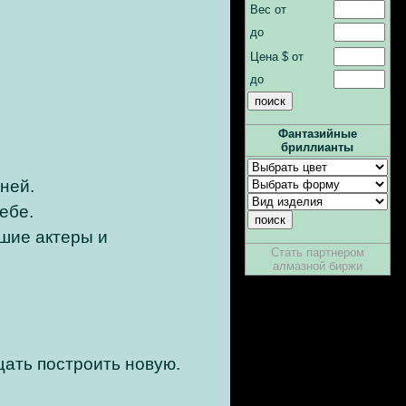
Вес от
до
Цена $ от
до
Фантазийные
бриллианты
ней.
ебе.
шие актеры и
Стать партнером
алмазной биржи
ать построить новую.