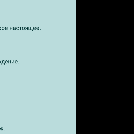
рое настоящее.
ждение.
ж.