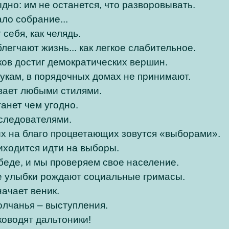
дно: им не останется, что разворовывать.
ло собрание...
 себя, как челядь.
легчают жизнь... как легкое слабительное.
ов достиг демократических вершин.
укам, в порядочных домах не принимают.
вает любыми стилями.
танет чем угодно.
следователями.
х на благо процветающих зовутся «выборами».
риходится идти на выборы.
 беде, и мы проверяем свое население.
е улыбки рождают социальные гримасы.
начает веник.
лчанья – выступления.
ководят дальтоники!