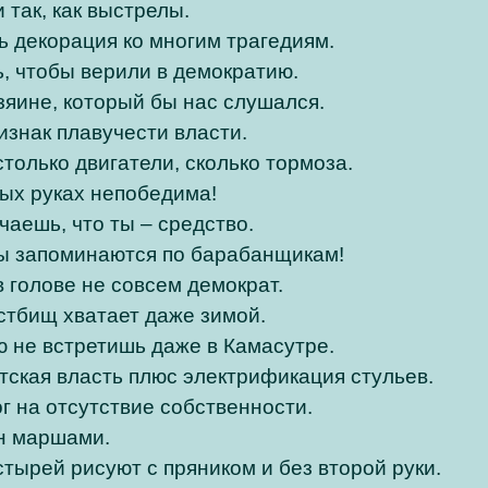
ак, как выстрелы.
 декорация ко многим трагедиям.
ь, чтобы верили в демократию.
зяине, который бы нас слушался.
изнак плавучести власти.
только двигатели, сколько тормоза.
тых руках непобедима!
чаешь, что ты – средство.
цы запоминаются по барабанщикам!
 голове не совсем демократ.
стбищ хватает даже зимой.
 не встретишь даже в Камасутре.
тская власть плюс электрификация стульев.
г на отсутствие собственности.
н маршами.
тырей рисуют с пряником и без второй руки.