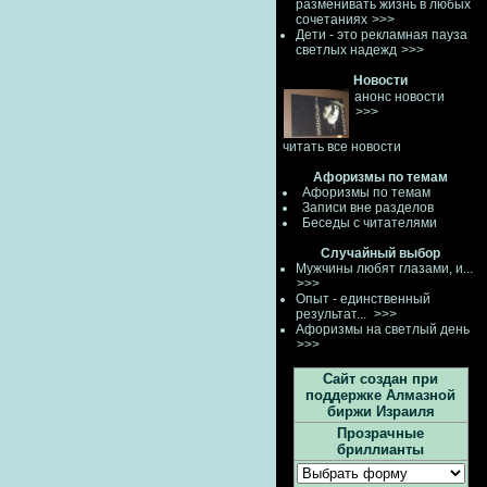
разменивать жизнь в любых
сочетаниях
>>>
Дети - это рекламная пауза
светлых надежд
>>>
Новости
анонс новости
>>>
читать все новости
Афоризмы по темам
Афоризмы по темам
Записи вне разделов
Беседы с читателями
Случайный выбор
Мужчины любят глазами, и...
>>>
Опыт - единственный
результат...
>>>
Афоризмы на светлый день
>>>
Сайт создан при
поддержке Алмазной
биржи Израиля
Прозрачные
бриллианты