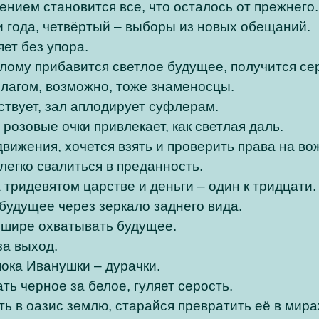
ием становится все, что осталось от прежнего.
 года, четвёртый – выборы из новых обещаний.
ет без упора.
лому прибавится светлое будущее, получится се
лагом, возможно, тоже знаменосцы.
ствует, зал аплодирует суфлерам.
 розовые очки привлекает, как светлая даль.
вижения, хочется взять и проверить права на во
легко свалиться в преданность.
 тридевятом царстве и деньги – один к тридцати.
будущее через зеркало заднего вида.
 шире охватывать будущее.
за выход.
ока Иванушки – дурачки.
ть черное за белое, гуляет серость.
ь в оазис землю, старайся превратить её в мира